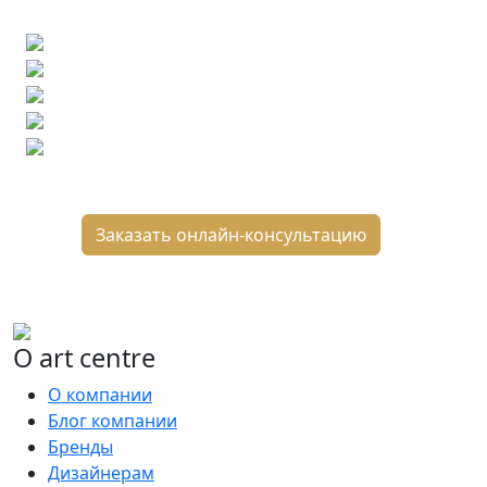
Бесплатный 3D-проект
Демонстрация плитки
по видеозвонку
Подбор аналогов по вашим примерам
Расчет плитки и раскладка
Подбор вариантов под ваш бюджет
8 800 2-501-509
Заказать онлайн-консультацию
О art centre
О компании
Блог компании
Бренды
Дизайнерам