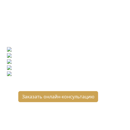
Ищете конкретную плитку?
Позвоните нам и мы поможем ее найти,
либо предложим более выгодные аналоги.
Бесплатный 3D-проект
Демонстрация плитки
по видеозвонку
Подбор аналогов по вашим примерам
Расчет плитки и раскладка
Подбор вариантов под ваш бюджет
8 800 2-501-509
Заказать онлайн-консультацию