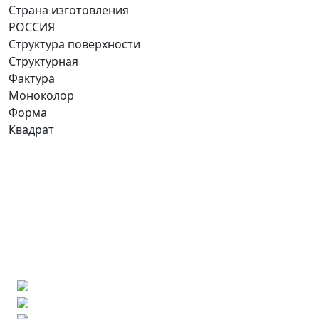
Страна изготовления
РОССИЯ
Структура поверхности
Структурная
Фактура
Моноколор
Форма
Квадрат
Ищете конкретную плитку?
Позвоните нам и мы поможем ее найти,
либо предложим более выгодные аналоги.
Бесплатный 3D-проект
Демонстрация плитки
по видеозвонку
Подбор аналогов по вашим примерам