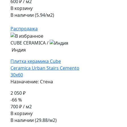
600 ₽
/ м2
В корзину
В наличии (5.94/
м2
)
Распродажа
CUBE CERAMICA
/
Индия
Плитка керамика Cube
Ceramica Urban Stairs Cemento
30x60
Назначение: Стена
2 050 ₽
-66 %
700 ₽
/ м2
В корзину
В наличии (29.88/
м2
)