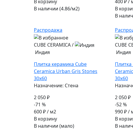
В корзину
400 ₽
/ 
В наличии (4.86/
м2
)
В корзи
В налич
Распродажа
Распро
CUBE CERAMICA
/
CUBE C
Индия
Индия
Плитка керамика Cube
Плитка
Ceramica Urban Gris Stones
Ceramic
30x60
30x60
Назначение: Стена
Назнач
2 050 ₽
2 050 ₽
-71 %
-52 %
600 ₽
/ м2
990 ₽
/ 
В корзину
В корзи
В наличии (мало)
В налич