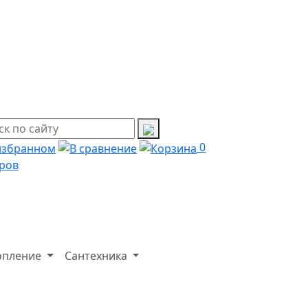
0
ров
опление
Сантехника