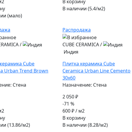
м2
В корзину
ну
В наличии (5.4/
м2
)
ии (мало)
дажа
Распродажа
ERAMICA
/
CUBE CERAMICA
/
Индия
 керамика Cube
Плитка керамика Cube
a Urban Trend Brown
Ceramica Urban Line Cemento
30x60
ение: Стена
Назначение: Стена
2 050 ₽
-71 %
м2
600 ₽
/ м2
ну
В корзину
ии (13.86/
м2
)
В наличии (8.28/
м2
)