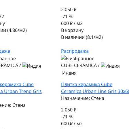
2 050 ₽
м2
-71 %
ну
600 ₽
/ м2
ии (4.86/
м2
)
В корзину
В наличии (8.1/
м2
)
дажа
Распродажа
ERAMICA
/
CUBE CERAMICA
/
Индия
 керамика Cube
Плитка керамика Cube
a Urban Trend Gris
Ceramica Urban Line Gris 30x6
Назначение: Стена
ение: Стена
2 050 ₽
-71 %
600 ₽
/ м2