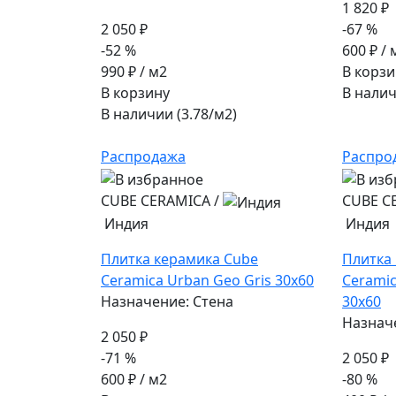
1 820 ₽
2 050 ₽
-67 %
-52 %
600 ₽
/ 
990 ₽
/ м2
В корзи
В корзину
В налич
В наличии (3.78/
м2
)
Распродажа
Распро
CUBE CERAMICA
/
CUBE C
Индия
Индия
Плитка керамика Cube
Плитка
Ceramica Urban Geo Gris 30x60
Ceramic
Назначение: Стена
30x60
Назнач
2 050 ₽
-71 %
2 050 ₽
600 ₽
/ м2
-80 %