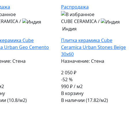
дажа
Распродажа
ERAMICA
/
CUBE CERAMICA
/
Индия
 керамика Cube
Плитка керамика Cube
ca Urban Geo Cemento
Ceramica Urban Stones Beige
30x60
ение: Стена
Назначение: Стена
2 050 ₽
-52 %
м2
990 ₽
/ м2
ну
В корзину
ии (10.8/
м2
)
В наличии (17.82/
м2
)