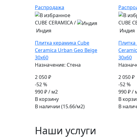
Распродажа
Распро
CUBE CERAMICA
/
CUBE C
Индия
Индия
Плитка керамика Cube
Плитка
Ceramica Urban Geo Beige
Cerami
30x60
30x60
Назначение: Стена
Назнач
2 050 ₽
2 050 ₽
-52 %
-52 %
990 ₽
/ м2
990 ₽
/ 
В корзину
В корзи
В наличии (15.66/
м2
)
В налич
Наши услуги